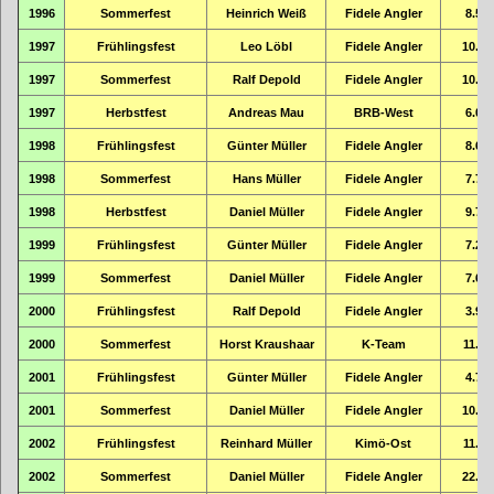
1996
Sommerfest
Heinrich Weiß
Fidele Angler
8.51
1997
Frühlingsfest
Leo Löbl
Fidele Angler
10.09
1997
Sommerfest
Ralf Depold
Fidele Angler
10.55
1997
Herbstfest
Andreas Mau
BRB-West
6.04
1998
Frühlingsfest
Günter Müller
Fidele Angler
8.63
1998
Sommerfest
Hans Müller
Fidele Angler
7.75
1998
Herbstfest
Daniel Müller
Fidele Angler
9.71
1999
Frühlingsfest
Günter Müller
Fidele Angler
7.22
1999
Sommerfest
Daniel Müller
Fidele Angler
7.65
2000
Frühlingsfest
Ralf Depold
Fidele Angler
3.90
2000
Sommerfest
Horst Kraushaar
K-Team
11.46
2001
Frühlingsfest
Günter Müller
Fidele Angler
4.70
2001
Sommerfest
Daniel Müller
Fidele Angler
10.81
2002
Frühlingsfest
Reinhard Müller
Kimö-Ost
11.00
2002
Sommerfest
Daniel Müller
Fidele Angler
22.86