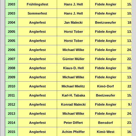
2003
Frühlingsfest
Hans J. Hell
Fidele Angler
15.03
2003
Sommerfest
Hans J. Hell
Fidele Angler
10.31
2004
Anglerfest
Jan Malecki
Beetzseeufer
18.11
2005
Anglerfest
Horst Tober
Fidele Angler
13.65
2005
Anglerfest
Horst Tober
Fidele Angler
13.65
2006
Anglerfest
Michael Wilke
Fidele Angler
24.19
2007
Anglerfest
Günter Müller
Fidele Angler
22.74
2008
Anglerfest
Klaus-D. Hell
Fidele Angler
16.79
2009
Anglerfest
Michael Wilke
Fidele Angler
13.16
2010
Anglerfest
Michael Mielitz
Kimö-Dorf
22.11
2011
Anglerfest
Karl-H. Tabaka
Beetzeeufer
15.00
2012
Anglerfest
Konrad Malecki
Fidele Angler
9.57
2013
Anglerfest
Michael Wilke
Fidele Angler
24.99
2014
Anglerfest
Peter Differt
Bensdorf
23.83
2015
Anglerfest
Achim Pfeiffer
Kimö-West
16.73