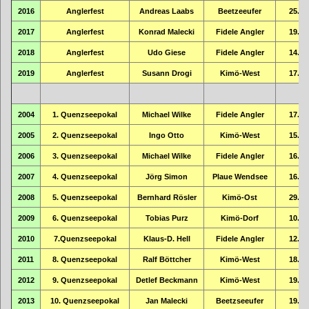
2016
Anglerfest
Andreas Laabs
Beetzeeufer
25.92
2017
Anglerfest
Konrad Malecki
Fidele Angler
19.24
2018
Anglerfest
Udo Giese
Fidele Angler
14.18
2019
Anglerfest
Susann Drogi
Kimö-West
17.80
2004
1. Quenzseepokal
Michael Wilke
Fidele Angler
17.57
2005
2. Quenzseepokal
Ingo Otto
Kimö-West
15.15
2006
3. Quenzseepokal
Michael Wilke
Fidele Angler
16.00
2007
4. Quenzseepokal
Jörg Simon
Plaue Wendsee
16.48
2008
5. Quenzseepokal
Bernhard Rösler
Kimö-Ost
29.23
2009
6. Quenzseepokal
Tobias Purz
Kimö-Dorf
10.85
2010
7.Quenzseepokal
Klaus-D. Hell
Fidele Angler
12.50
2011
8. Quenzseepokal
Ralf Böttcher
Kimö-West
18.01
2012
9. Quenzseepokal
Detlef Beckmann
Kimö-West
19.31
2013
10. Quenzseepokal
Jan Malecki
Beetzseeufer
19.59