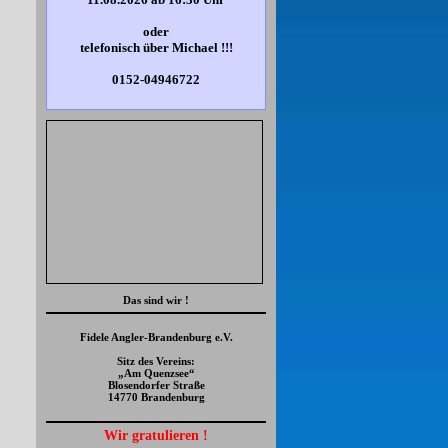
oder
telefonisch
über Michael !!!
0152-04946722
Das sind wir !
Fidele Angler-Brandenburg e.V.
Sitz des Vereins:
„Am Quenzsee“
Blosendorfer Straße
14770 Brandenburg
Wir gratulieren !