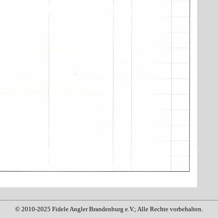
© 2010-2025 Fidele Angler Brandenburg e.V.; Alle Rechte vorbehalten.