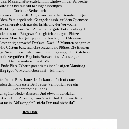
s dem Mannschaftsvergleich mit Lindow in der Vorwoche,
ollte sich bei mir nur bedingt einbringen.
Doch der Reihe nach.
rafen sich rund 40 Angler aus fast allen Brandenburger
 dem Vereinsgelände. Geangelt wurde auf dem Quenzsee.
zwahl ergab sich aus der Erfahrung der Vorwoche.
 Richtung Plauer See. An sich eine gute Entscheidung. F
de - erstmal. Eingeworfen - gleich eine gute Plötze.
üster. Man das geht ja gut los. Nach gut 20 Minuten:
Alles richtig gemacht! Denkste! Nach 45 Minuten begann es.
die Güstern bzw. mal eine brauchbare Plötze. Die Brassen
ige Ausnahmen einfach aus. Jetzt fing das große Basteln an.
rde vergrößert. Ergebnis Brassenbiss = Aussteiger.
Das passierte so 15-20 Mal.
Ende Platz 2) hatte garantiert einen lustigen Vormittag.
 fing (gut 40 Meter neben mir) - ich nicht.
ich keine Bisse hatte. Ich bekam einfach nix raus.
nden dann die erste Beißpause (vermutlich zog ein
Gezahnter die Runde).
n später wieder Brassen. Und obwohl der Haken
ert wurde - 5 Aussteiger am Stück. Und dann war Ruhe.
ar mein "Volksangeln" "nicht Ihm und nicht ihr".
Resultate