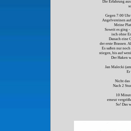
Die Erfahrung au
s
Gegen 7:00 Uhr t
Angelvereinen auf
Meine Plat
Soweit es ging -
isch ohne En
Danach eine G
der erste Brassen. 
Es saßen nur noch 
stiegen, bis auf wen
Der Haken wu
Jan Malecki (am 
Er
Nicht das 
Nach 2 Stu
10 Minute
erneut vergröß
So! Das w