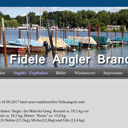
ine
Angelei / Ergebnisse
Bilder
Wissenswert
Impressum
8.06.2017 fand unser traditionelles Volksangeln statt.
ehmen: Sieger: die Malecki-Gang: Konrad ca. 19,5 kg vor
mit ca. 18,5 kg, Dritter: "Keule" ca. 15,9 kg.
Uli Dobler (15,5kg), Micha (12,6kg) und Udo (12,4 kg).