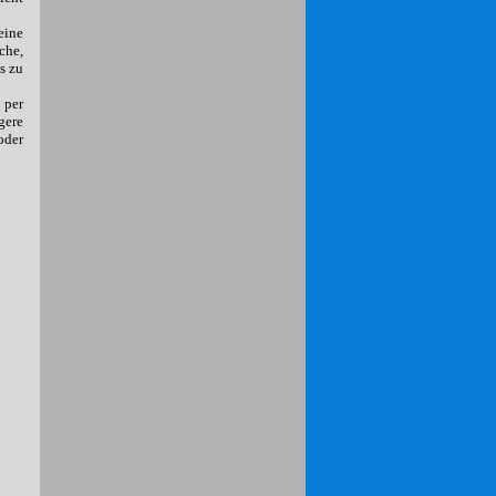
eine
che,
s zu
 per
gere
oder