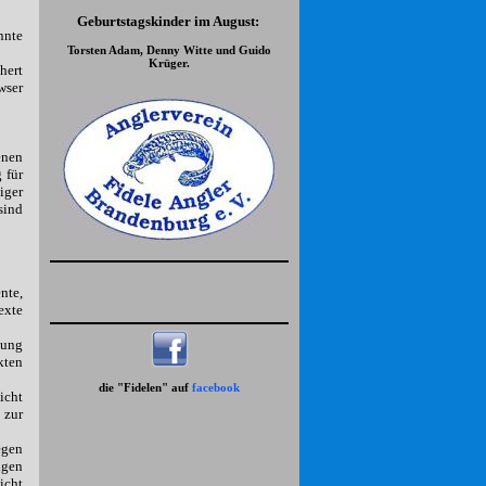
Geburtstagskinder im August:
nnte
Torsten Adam, Denny Witte und Guido
Krüger.
hert
wser
enen
 für
iger
sind
nte,
exte
gung
kten
die "Fidelen" auf
facebook
icht
 zur
egen
igen
icht