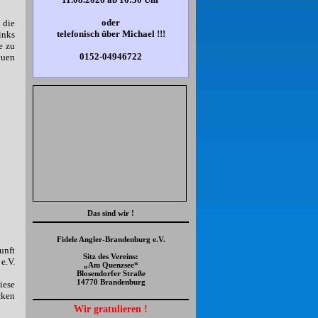
oder
 die
telefonisch
über Michael !!!
inks
e zu
0152-04946722
euen
Das sind wir !
Fidele Angler-Brandenburg e.V.
unft
Sitz des Vereins:
e.V.
„Am Quenzsee“
Blosendorfer Straße
14770 Brandenburg
iese
cken
Wir gratulieren !