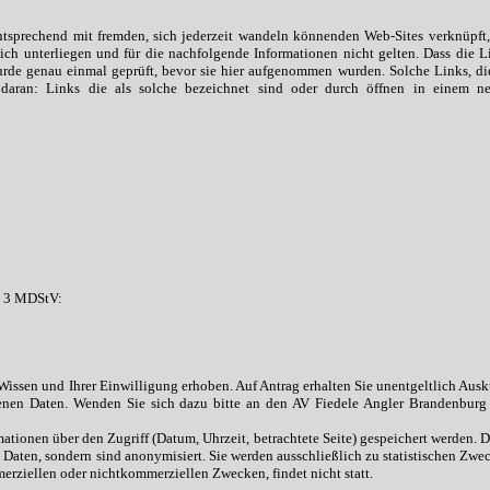
sprechend mit fremden, sich jederzeit wandeln könnenden Web-Sites verknüpft,
ich unterliegen und für die nachfolgende Informationen nicht gelten. Dass die L
urde genau einmal geprüft, bevor sie hier aufgenommen wurden. Solche Links, di
daran: Links die als solche bezeichnet sind oder durch öffnen in einem n
z 3 MDStV:
ssen und Ihrer Einwilligung erhoben. Auf Antrag erhalten Sie unentgeltlich Ausk
enen Daten. Wenden Sie sich dazu bitte an den AV Fiedele Angler Brandenburg 
tionen über den Zugriff (Datum, Uhrzeit, betrachtete Seite) gespeichert werden. D
aten, sondern sind anonymisiert. Sie werden ausschließlich zu statistischen Zwe
erziellen oder nichtkommerziellen Zwecken, findet nicht statt.