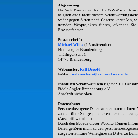
Abgrenzung:
Die Web-Präsenz ist Teil des WWW und dement
folglich auch nicht diesem Verantwortungsbere
weder gegen Sitten noch Gesetze verstoßen, w
fremden Webprojekten führen, erkennen Sie 
Browserfenster
Postanschrift:
Michael Wilke
(1.Vorsitzender)
Fideleangler-Brandenburg
Thüringer Str. 51
14770 Brandenburg
Webmaster:
Ralf Depold
E-Mail:
webmaster[at]bismarckwarte.de
Inhaltlich Verantwortlicher
gemäß § 10 Absat
Fidele Angler-Brandenburg e.V.
Anschrift siehe oben
Datenschutz:
Personenbezogene Daten werden nur mit Ihrem Wi
zu den über Sie gespeicherten personenbezog
(Anschrift wie oben)
Durch den Besuch dieser Website können Informa
Daten gehören nicht zu den personenbezogenen D
ausgewertet. Eine Weitergabe an Dritte, zu komm