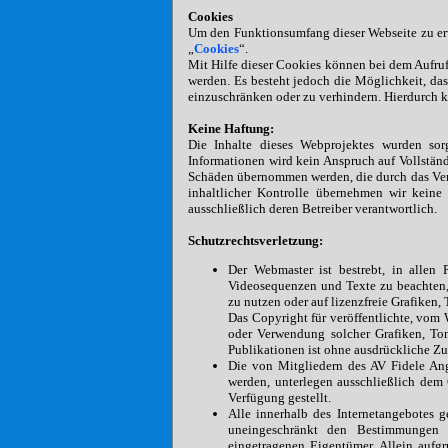
Cookies
Um den Funktionsumfang dieser Webseite zu erw
„
Cookies
“.
Mit Hilfe dieser Cookies können bei dem Aufru
werden. Es besteht jedoch die Möglichkeit, d
einzuschränken oder zu verhindern. Hierdurch 
Keine Haftung:
Die Inhalte dieses Webprojektes wurden sorg
Informationen wird kein Anspruch auf Vollständ
Schäden übernommen werden, die durch das Vertr
inhaltlicher Kontrolle übernehmen wir keine 
ausschließlich deren Betreiber verantwortlich.
Schutzrechtsverletzung:
Der Webmaster ist bestrebt, in allen 
Videosequenzen und Texte zu beachten,
zu nutzen oder auf lizenzfreie Grafike
Das Copyright für veröffentlichte, vom 
oder Verwendung solcher Grafiken, To
Publikationen ist ohne ausdrückliche Zu
Die von Mitgliedern des AV Fidele Angl
werden, unterlegen ausschließlich dem
Verfügung gestellt.
Alle innerhalb des Internetangebotes 
uneingeschränkt den Bestimmungen d
eingetragenen Eigentümer. Allein aufg