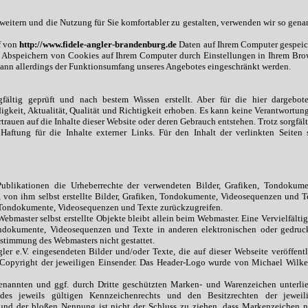
eitern und die Nutzung für Sie komfortabler zu gestalten, verwenden wir so gena
f von
http://
www.fidele-angler-brandenburg.de
Daten auf Ihrem Computer gespeic
as Abspeichern von Cookies auf Ihrem Computer durch Einstellungen in Ihrem Bro
kann allerdings der Funktionsumfang unseres Angebotes eingeschränkt werden.
fältig geprüft und nach bestem Wissen erstellt. Aber für die hier dargebot
igkeit, Aktualität, Qualität und Richtigkeit erhoben. Es kann keine Verantwortung
auen auf die Inhalte dieser Website oder deren Gebrauch entstehen. Trotz sorgfält
Haftung für die Inhalte externer Links. Für den Inhalt der verlinkten Seiten 
Publikationen die Urheberrechte der verwendeten Bilder, Grafiken, Tondokume
 von ihm selbst erstellte Bilder, Grafiken, Tondokumente, Videosequenzen und T
n, Tondokumente, Videosequenzen und Texte zurückzugreifen.
Webmaster selbst erstellte Objekte bleibt allein beim Webmaster. Eine Vervielfälti
ndokumente, Videosequenzen und Texte in anderen elektronischen oder gedruc
stimmung des Webmasters nicht gestattet.
er e.V. eingesendeten Bilder und/oder Texte, die auf dieser Webseite veröffentl
 Copyright der jeweiligen Einsender. Das Header-Logo wurde von Michael Wilke
genannten und ggf. durch Dritte geschützten Marken- und Warenzeichen unterli
es jeweils gültigen Kennzeichenrechts und den Besitzrechten der jeweil
rund der bloßen Nennung ist nicht der Schluss zu ziehen, dass Markenzeichen n