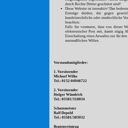
durch Rechte Dritter geschützt sind!
Diese Website ist interaktiv! Das bedeu
Einträge dulden, die gegen gesetzlic
handelsrechtliche oder strafrechliche V
beachten:
Falls Sie vermuten, dass von dieser We
elektronischer Post mit, damit zügig 
Einschaltung eines Anwaltes zur für den
mutmaßlichen Willen.
Vorstandsmitglieder:
1. Vorsitzender
Michael Wilke
Tel.: 0152-04946722
2. Vorsitzender
Holger Wündrich
Tel.: 03381/310034
Schatzmeister
Ralf Depold
Tel.: 03381/303932
Registereintrag