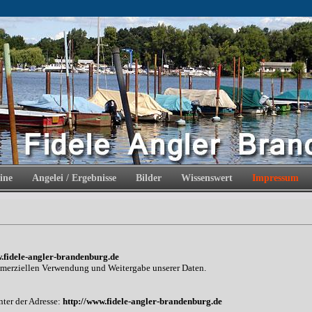
ine
Angelei / Ergebnisse
Bilder
Wissenswert
Impressum
.fidele-angler-brandenburg.de
merziellen Verwendung und Weitergabe unserer Daten.
nter der Adresse:
http://
www.fidele-angler-brandenburg.de