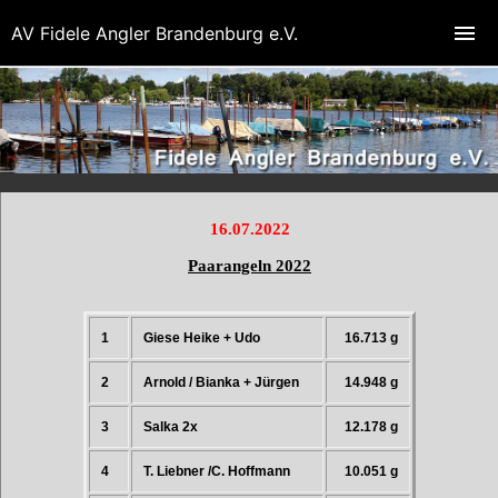
AV Fidele Angler Brandenburg e.V.
16.07.2022
Paarangeln 2022
1
Giese Heike + Udo
16.713 g
2
Arnold / Bianka + Jürgen
14.948 g
3
Salka 2x
12.178 g
4
T. Liebner /C. Hoffmann
10.051 g