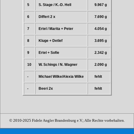
5
S. Stage / K.-D. Hell
9.967 g
6
Differt 2 x
7.690 g
7
Ertel / Marita + Peter
4.054 g
8
Kluge + Detlef
3.695 g
9
Ertel + Sofie
2.342 g
10
W. Schings / N. Wagner
2.090 g
-
Michael Wilke/Alexia Wilke
fehlt
-
Beeri 2x
fehlt
© 2010-2025 Fidele Angler Brandenburg e.V.; Alle Rechte vorbehalten.