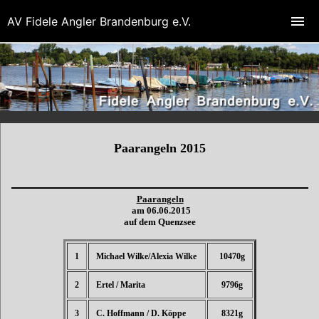
AV Fidele Angler Brandenburg e.V.
Paarangeln 2015
Paarangeln
am 06.06.2015
auf dem Quenzsee
1
Michael Wilke/Alexia Wilke
10470g
2
Ertel / Marita
9796g
3
C. Hoffmann / D. Köppe
8321g