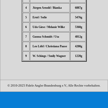
4
Jürgen Arnold / Bianka
6887g
5
Ertel / Sofie
5476g
6
Udo Giese / Melanie Wilke
5360g
7
Gunna Schmidt / Uta
4812g
8
Leo Löbl / Christiana Pause
4200g
9
W. Schings / Smily Wagner
1220g
© 2010-2025 Fidele Angler Brandenburg e.V.; Alle Rechte vorbehalten.