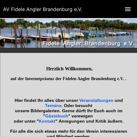
AV Fidele Angler Brandenburg e.V.
Herzlich Willkommen,
auf der Internetpräsenz der Fidelen Angler Brandenburg e.V. .
Hier findet Ihr alles über unser
Veranstaltungen
und
Termine
.
Oder besucht
unsere
Bildergalerien.
Gerne dürft Ihr Euch auch im
"
Gästebuch
"
verewigen
oder
unter "
Kontakt
" Anregungen und Kritik äußern.
Für alle die sich etwas mehr für den Verein interessieren
und
Mitglied werden